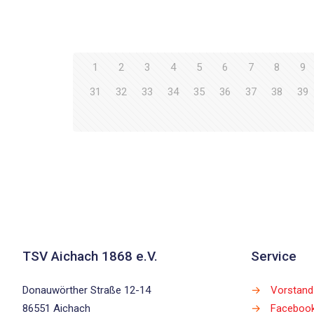
1
2
3
4
5
6
7
8
9
31
32
33
34
35
36
37
38
39
TSV Aichach 1868 e.V.
Service
Donauwörther Straße 12-14
→
Vorstand
86551 Aichach
→
Faceboo