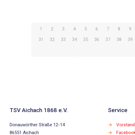
1
2
3
4
5
6
7
8
9
31
32
33
34
35
36
37
38
39
TSV Aichach 1868 e.V.
Service
Donauwörther Straße 12-14
→
Vorstand
86551 Aichach
→
Faceboo