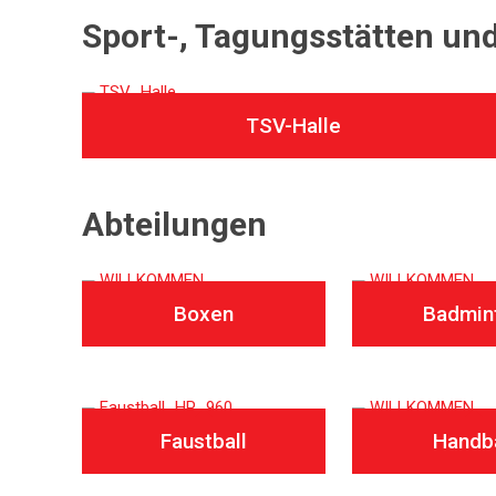
Sport-, Tagungsstätten un
TSV-Halle
Abteilungen
Boxen
Badmin
Faustball
Handba