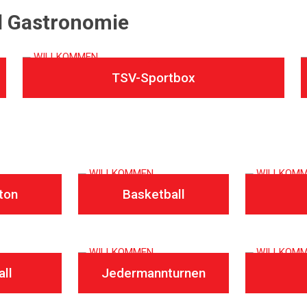
d Gastronomie
TSV-Sportbox
ton
Basketball
ll
Jedermannturnen