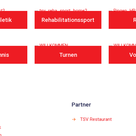
letik
Rehabilitationssport
nnis
Turnen
Vo
Partner
→
TSV Restaurant
k
m