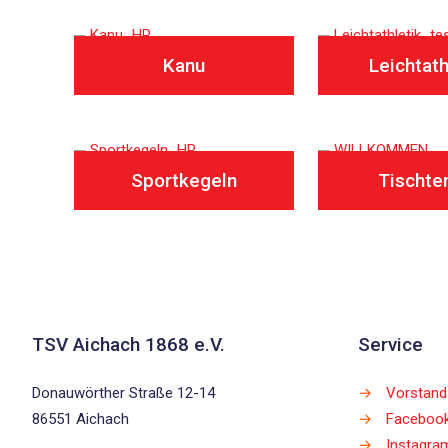
Kanu
Leichtath
Sportkegeln
Tischte
TSV Aichach 1868 e.V.
Service
Donauwörther Straße 12-14
→
Vorstand
86551 Aichach
→
Faceboo
→
Instagra