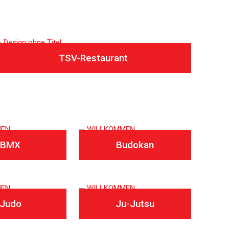
TSV-Restaurant
BMX
Budokan
Judo
Ju-Jutsu