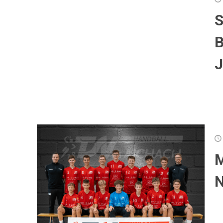
S
B
M
N