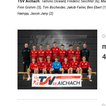
TSV Aichach:
Tamino Oswald, Frederic Seichter (6), Max 
Finn Grimm (3), Tim Bscheider, Jakob Failer, Ben Eberl (1)
Hampp, Jason Jany (2)
m
4