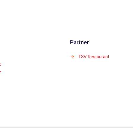
Partner
→
TSV Restaurant
k
m