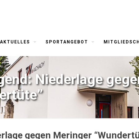
AKTUELLES
SPORTANGEBOT
MITGLIEDSC
gend: Niederlage gege
ertüte”
rlage gegen Meringer “Wundertü