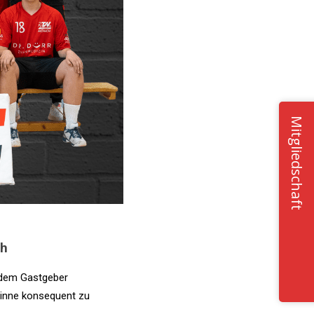
Mitgliedschaft
th
 dem Gastgeber
winne konsequent zu