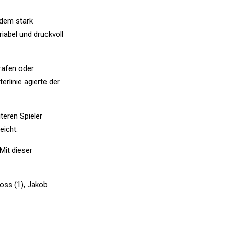
 dem stark
iabel und druckvoll
rafen oder
rlinie agierte der
teren Spieler
eicht.
Mit dieser
Koss (1), Jakob