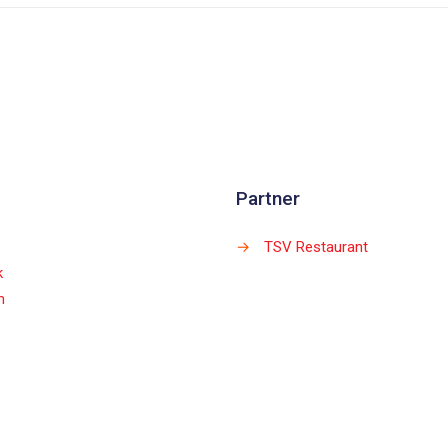
Partner
→
TSV Restaurant
k
m