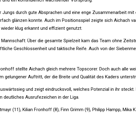
e und ein kontinuierlich wachsender Vorsprung.
er Jungs durch gute Absprachen und eine enge Zusammenarbeit mit
fach glänzen konnte. Auch im Positionsspiel zeigte sich Aichach var
ieder klug erkannt und effizient genutzt.
er Mannschaft: Über die gesamte Spielzeit kam das Team ohne Zeitst
ftliche Geschlossenheit und taktische Reife. Auch von der Siebenmete
onhoff stellte Aichach gleich mehrere Topscorer. Doch auch alle wei
 gelungener Auftritt, der die Breite und Qualität des Kaders unterstr
wärtssieg und zeigt eindrucksvoll, welches Potenzial in ihr steckt. 
 deutliches Ausrufezeichen in der Liga.
tmayr (11), Kilian Fronhoff (8), Finn Grimm (9), Philipp Hampp, Mika 
)