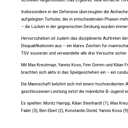
schnellen Gegenstößen. Das Ergebnis: viele einfache Tor
Insbesondere in der Defensive überzeugten die Aichach
aufgelegten Torhüter, der in entscheidenden Phasen mehr
– die Lücken in der gegnerischen Deckung wurden immer w
Hervorzuheben ist zudem das disziplinierte Auftreten d
Disqualifikationen aus – ein klares Zeichen für mannscha
TSV souverän und verwandelte alle drei Versuche sicher.
Mit Max Kreutmayr, Yannis Koss, Finn Grimm und Kilian Fr
brachten sich aktiv in das Spielgeschehen ein – ein rundum
Die Mannschaft belohnt sich mit einem hochverdienten Aus
geschlossenen Leistung setzt die männliche B-Jugend ein
Es spielten: Moritz Hampp, Kilian Steinhardt (1), Max Kreu
Failer (3), Ben Eberl (2), Konstantin Distel, Yannis Koss (9