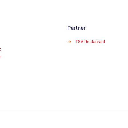
Partner
→
TSV Restaurant
k
m