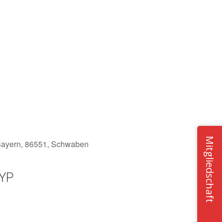
Mitgliedschaft
 Bayern, 86551, Schwaben
YP
Office 365
Outlook Live