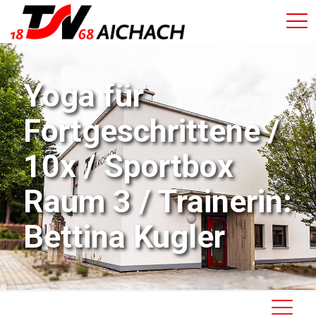
Yoga für
Fortgeschrittene /
10x / Sportbox
Raum 3 / Trainerin:
Bettina Kugler