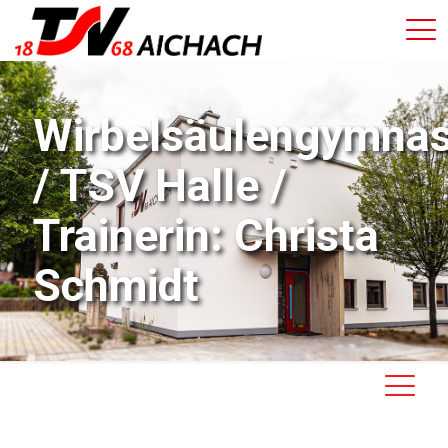
Wirbelsäulengymnas
/ TSV Halle /
Trainerin: Christa
Schmidt