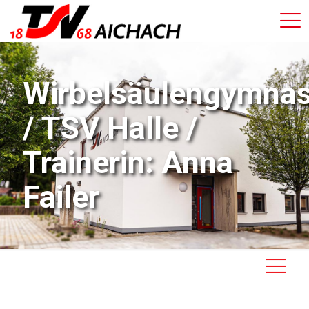
Wirbelsäulengymnas
/ TSV Halle /
Trainerin: Anna
Failer