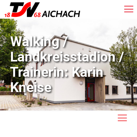
Walking /
Landkreisstadion /
Trainerin: Karin
Kneise