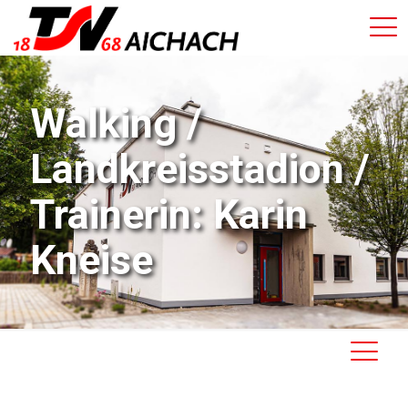
Walking /
Landkreisstadion /
Trainerin: Karin
Kneise