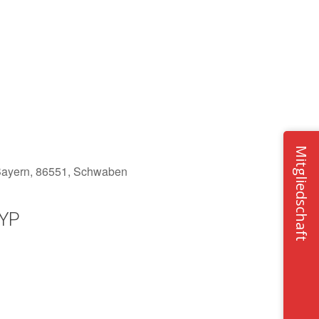
Mitgliedschaft
 Bayern, 86551, Schwaben
YP
Office 365
Outlook Live