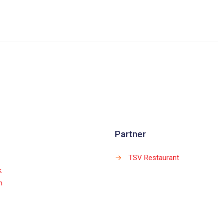
Partner
→
TSV Restaurant
k
m