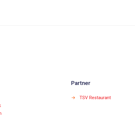
Partner
→
TSV Restaurant
k
m