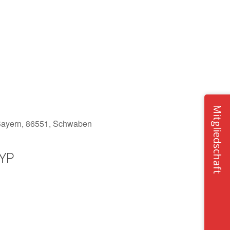
Mitgliedschaft
 Bayern, 86551, Schwaben
YP
Office 365
Outlook Live