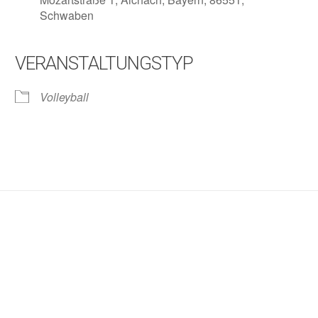
Schwaben
VERANSTALTUNGSTYP
lender
iCalendar
Volleyball