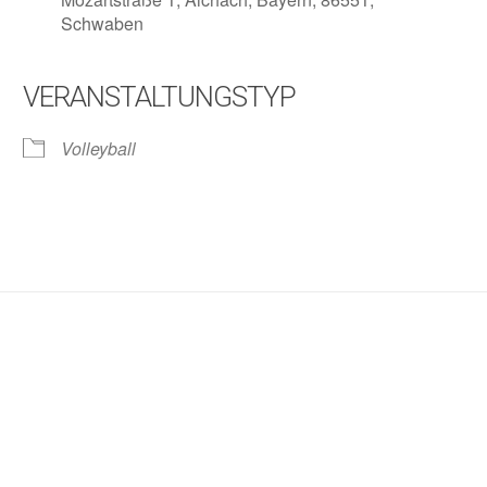
Schwaben
VERANSTALTUNGSTYP
lender
iCalendar
Volleyball