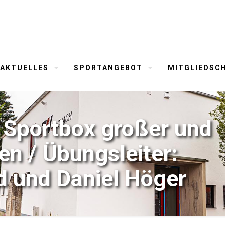
AKTUELLES
SPORTANGEBOT
MITGLIEDSC
/ Sportbox großer und
en / Übungsleiter:
 und Daniel Höger