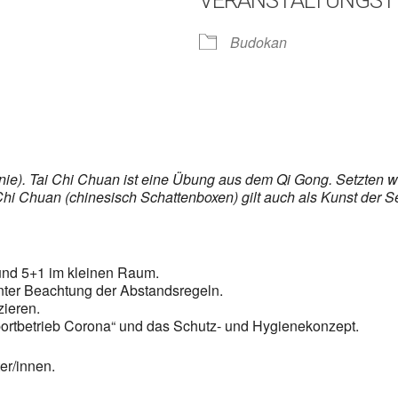
VERANSTALTUNGST
lender
iCalendar
Budokan
ie). Tai Chi Chuan ist eine Übung aus dem Qi Gong. Setzten wir
Chi Chuan (chinesisch Schattenboxen) gilt auch als Kunst der 
und 5+1 im kleinen Raum.
ter Beachtung der Abstandsregeln.
zieren.
portbetrieb Corona“ und das Schutz- und Hygienekonzept.
er/innen.