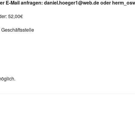
r per E-Mail anfragen: daniel.hoeger1@web.de oder herm_o
eder: 52,00€
 Geschäftsstelle
öglich.