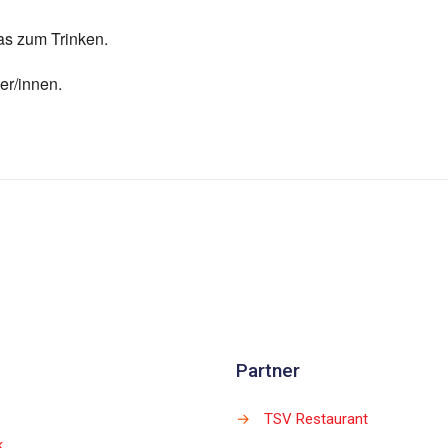
as zum Trinken.
er/innen.
Partner
→
TSV Restaurant
k