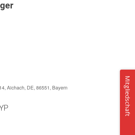
rger
Mitgliedschaft
14, Aichach, DE, 86551, Bayern
YP
Office 365
Outlook Live