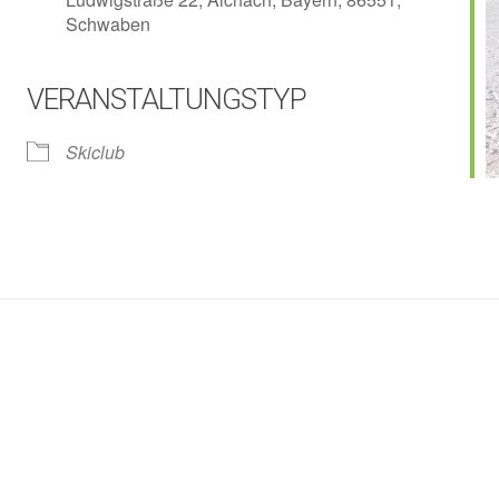
Schwaben
VERANSTALTUNGSTYP
lender
iCalendar
Skiclub