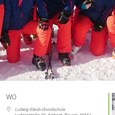
WO
Ludwig-Steub-Grundschule
Ludwigstraße 22, Aichach, Bayern, 86551,