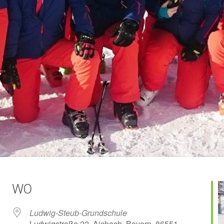
WO
Ludwig-Steub-Grundschule
Ludwigstraße 22, Aichach, Bayern, 86551,