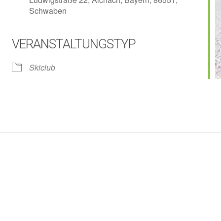
Schwaben
VERANSTALTUNGSTYP
lender
iCalendar
Skiclub