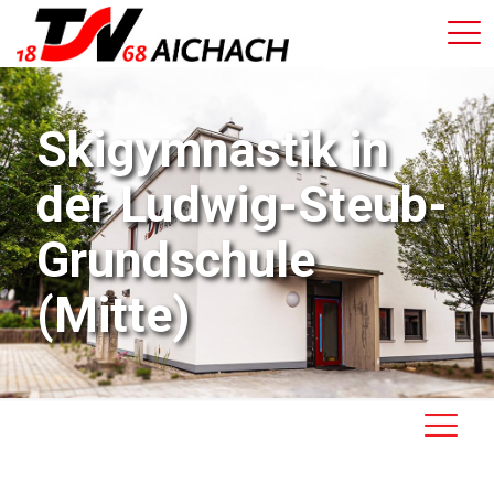
Skigymnastik in
der Ludwig-Steub-
Grundschule
(Mitte)