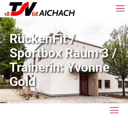
RückenFit /
Sportbox Raum 3 /
Trainerin: Yvonne
Gold