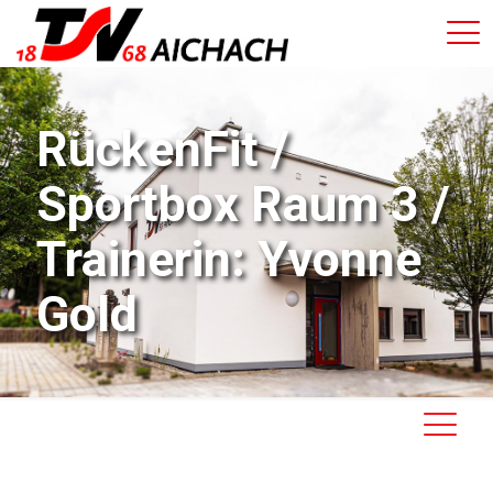
RückenFit /
Sportbox Raum 3 /
Trainerin: Yvonne
Gold