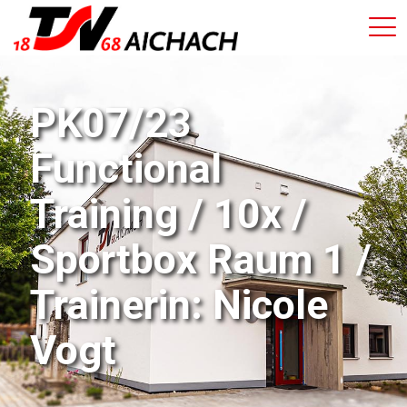
PK07/23
Functional
Training / 10x /
Sportbox Raum 1 /
Trainerin: Nicole
Vogt