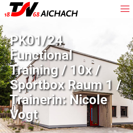
PK01/24
Functional
Training / 10x /
Sportbox Raum 1 /
Trainerin: Nicole
Vogt