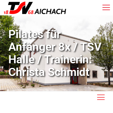
Pilates für
Anfänger 8x / TSV
Halle / Trainerin:
Christa Schmidt