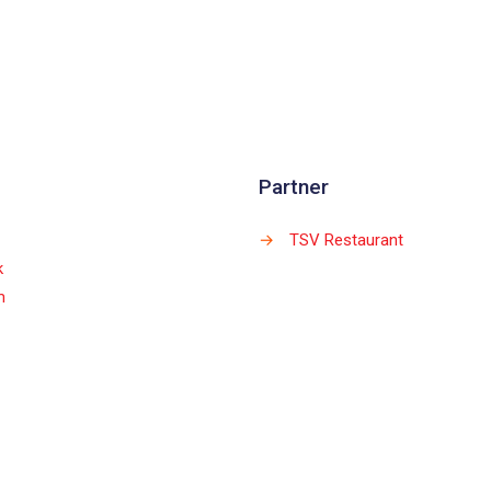
Partner
→
TSV Restaurant
k
m