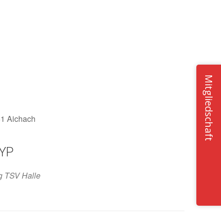
Mitgliedschaft
51 Aichach
YP
Office 365
Outlook Live
g TSV Halle