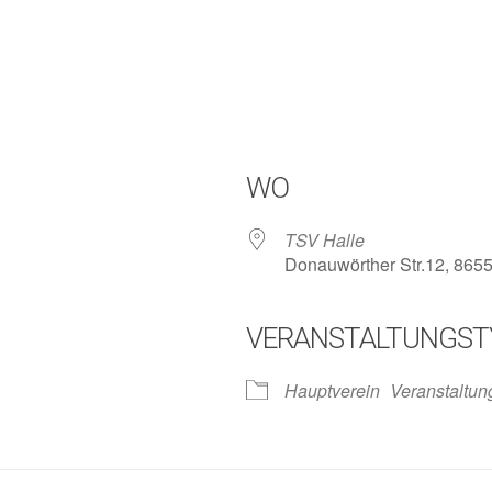
WO
TSV Halle
Donauwörther Str.12, 865
VERANSTALTUNGST
lender
iCalendar
Hauptverein
Veranstaltun