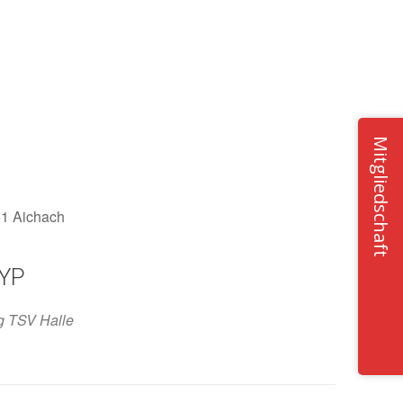
Mitgliedschaft
51 Aichach
YP
Office 365
Outlook Live
g TSV Halle