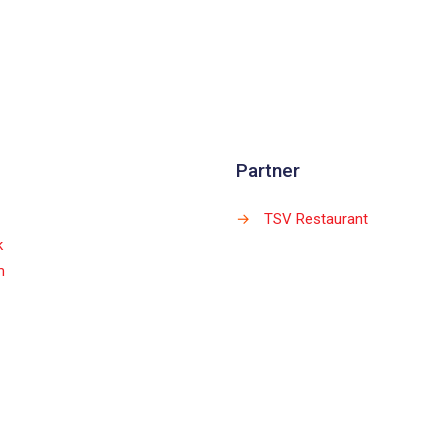
Partner
→
TSV Restaurant
k
m