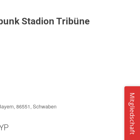
fpunk Stadion Tribüne
Mitgliedschaft
 Bayern, 86551, Schwaben
YP
Office 365
Outlook Live