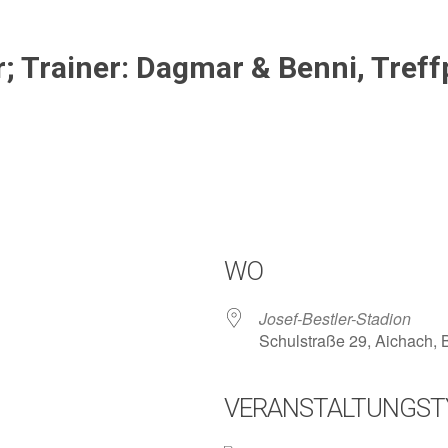
er; Trainer: Dagmar & Benni, Tref
WO
Josef-Bestler-Stadion
Schulstraße 29, Aichach,
VERANSTALTUNGST
lender
iCalendar