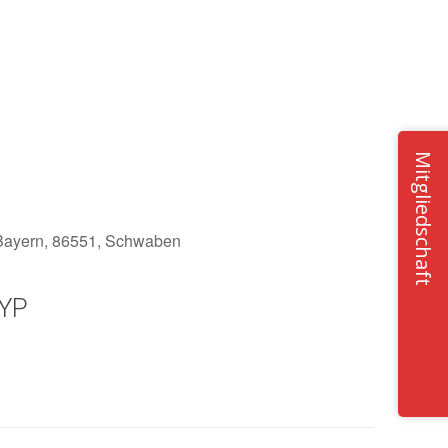
Mitgliedschaft
 Bayern, 86551, Schwaben
YP
Office 365
Outlook Live