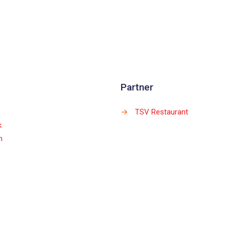
Partner
→
TSV Restaurant
k
m