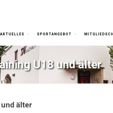
AKTUELLES
SPORTANGEBOT
MITGLIEDSC
raining U18 und älter
 und älter