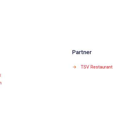
Partner
→
TSV Restaurant
k
m