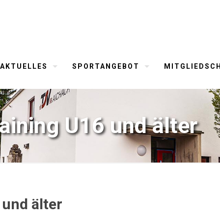
AKTUELLES
SPORTANGEBOT
MITGLIEDSC
raining U16 und älter
 und älter