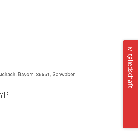
Mitgliedschaft
 Aichach, Bayern, 86551, Schwaben
YP
Office 365
Outlook Live