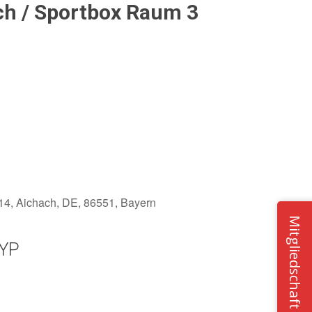
ch / Sportbox Raum 3
14, Aichach, DE, 86551, Bayern
Mitgliedschaft
YP
Office 365
Outlook Live