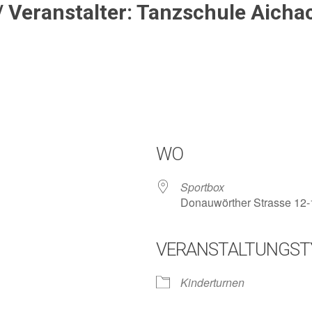
 Veranstalter: Tanzschule Aicha
WO
Sportbox
Donauwörther Strasse 12-
VERANSTALTUNGST
lender
iCalendar
Kinderturnen