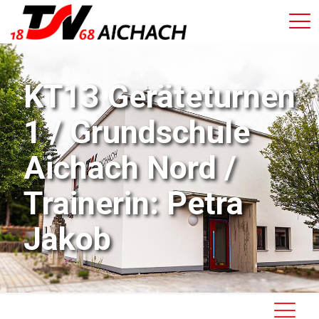
KT13 Geräteturnen
1 / Grundschule
Aichach Nord /
Trainerin: Petra
Jakob