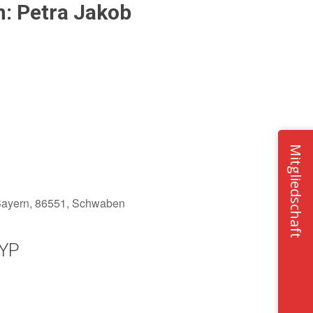
n: Petra Jakob
Mitgliedschaft
 Bayern, 86551, Schwaben
YP
Office 365
Outlook Live