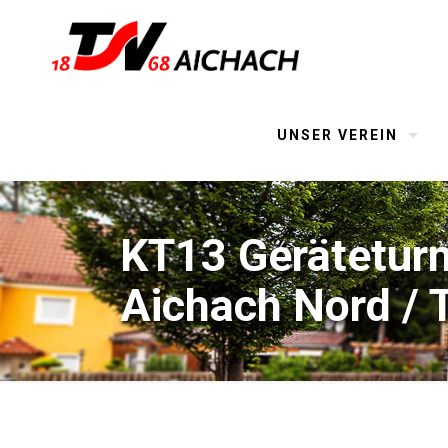
UNSER VEREIN
KT13 Geräteturn
Aichach Nord / T