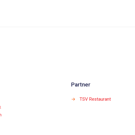
Partner
→
TSV Restaurant
k
m