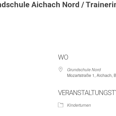
dschule Aichach Nord / Traineri
WO
Grundschule Nord
Mozartstraße 1, Aichach,
VERANSTALTUNGST
lender
iCalendar
Kinderturnen