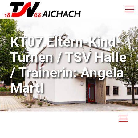
KT07 Eltern-Kind-
Turnen / TSV Halle
/ Trainerin: Angela
Martl