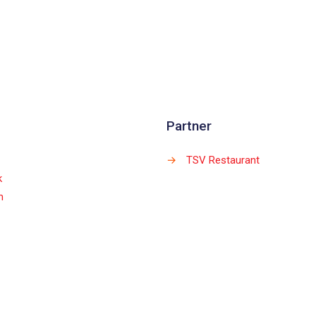
Partner
→
TSV Restaurant
k
m