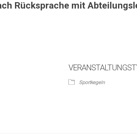
ach Rücksprache mit Abteilungsle
VERANSTALTUNGST
Sportkegeln
lender
iCalendar