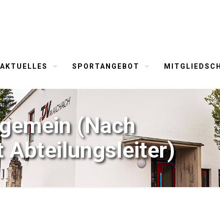
AKTUELLES
SPORTANGEBOT
MITGLIEDSC
llgemein (Nach
 Abteilungsleiter)