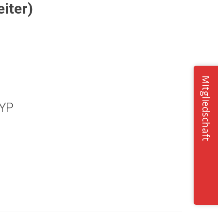
iter)
Mitgliedschaft
YP
Office 365
Outlook Live