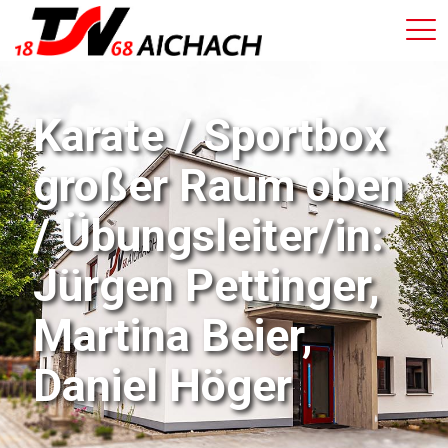
Karate / Sportbox
großer Raum oben
/ Übungsleiter/in:
Jürgen Pettinger,
Martina Beier,
Daniel Höger