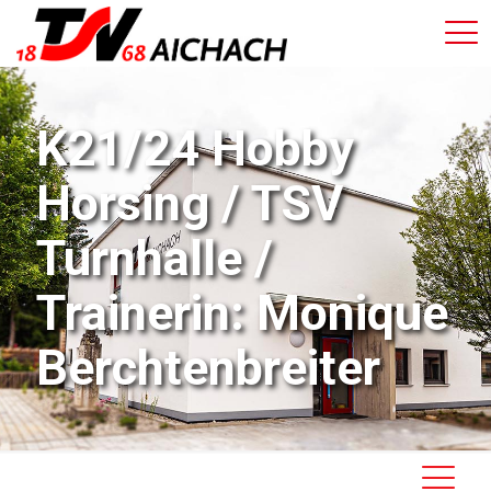
K21/24 Hobby
Horsing / TSV
Turnhalle /
Trainerin: Monique
Berchtenbreiter