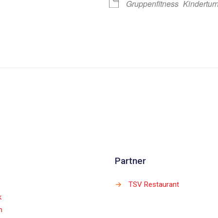
Gruppenfitness
Kindertur
Partner
→
TSV Restaurant
k
m