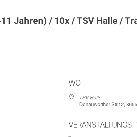
1 Jahren) / 10x / TSV Halle / Tr
WO
TSV Halle
Donauwörther Str.12, 865
VERANSTALTUNGST
lender
iCalendar