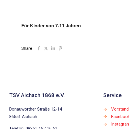
Für Kinder von 7-11 Jahren
Share
TSV Aichach 1868 e.V.
Service
Donauwörther Straße 12-14
→
Vorstand
86551 Aichach
→
Faceboo
→
Instagra
Telefon: 08251 / 87 16 51