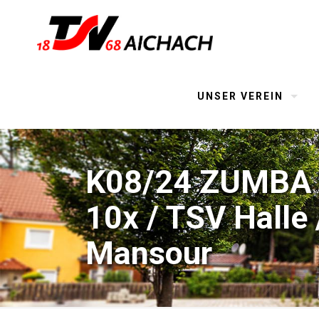
UNSER VEREIN
K08/24 ZUMBA K
10x / TSV Halle 
Mansour