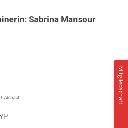
ainerin: Sabrina Mansour
Mitgliedschaft
51 Aichach
YP
Office 365
Outlook Live