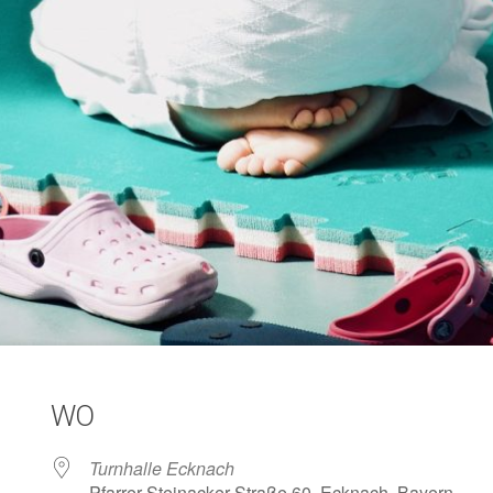
WO
Turnhalle Ecknach
Pfarrer-Steinacker-Straße 60, Ecknach, Bayern,