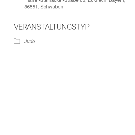
86551, Schwaben
VERANSTALTUNGSTYP
lender
iCalendar
Judo