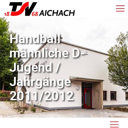
Handball
männliche D-
Jugend /
Jahrgänge
2011/2012