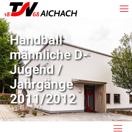
Handball
männliche D-
Jugend /
Jahrgänge
2011/2012