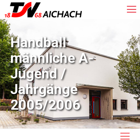
Handball
männliche A-
Jugend /
Jahrgänge
2005/2006