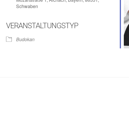
Schwaben
VERANSTALTUNGSTYP
lender
iCalendar
Budokan