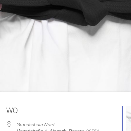
WO
Grundschule Nord
Mozartstraße 1, Aichach, Bayern, 86551,