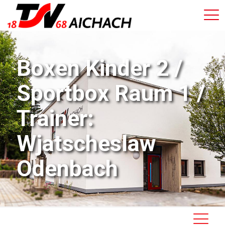
Boxen Kinder 2 /
Sportbox Raum 1 /
Trainer:
Wjatscheslaw
Odenbach