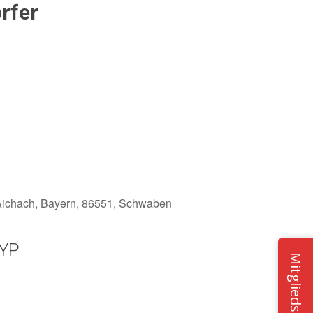
rfer
 Aichach, Bayern, 86551, Schwaben
YP
Mitgliedschaft
Office 365
Outlook Live