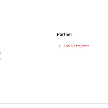
Partner
→
TSV Restaurant
k
m