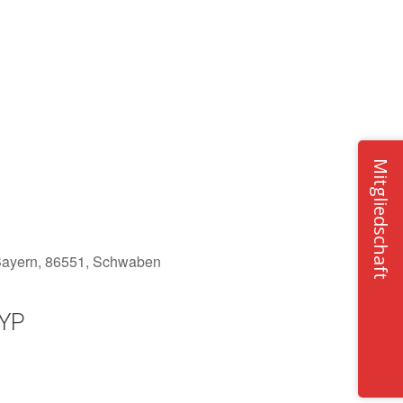
Mitgliedschaft
 Bayern, 86551, Schwaben
YP
Office 365
Outlook Live