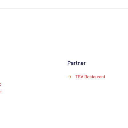
Partner
→
TSV Restaurant
k
m