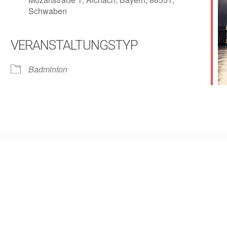
Schwaben
VERANSTALTUNGSTYP
lender
iCalendar
Badminton