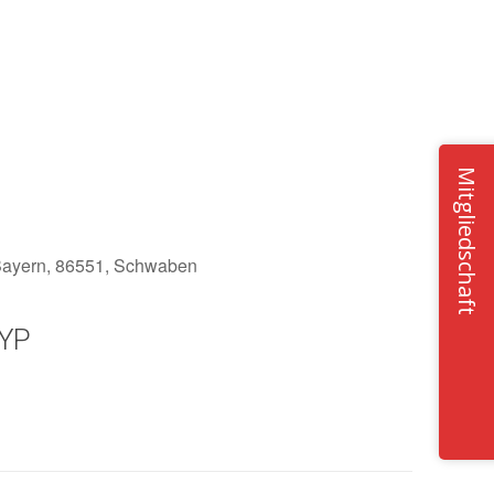
Mitgliedschaft
 Bayern, 86551, Schwaben
YP
Office 365
Outlook Live