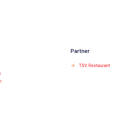
Partner
→
TSV Restaurant
k
m