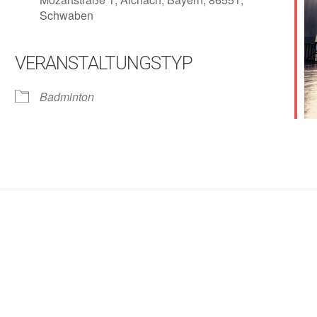
Schwaben
VERANSTALTUNGSTYP
lender
iCalendar
Badminton